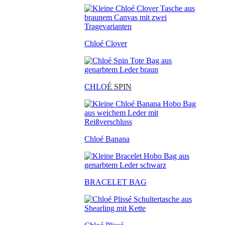
Chloé Clover
CHLO
É SPIN
Chloé Banana
BRACELET BAG