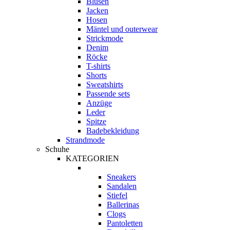
Blusen
Jacken
Hosen
Mäntel und outerwear
Strickmode
Denim
Röcke
T-shirts
Shorts
Sweatshirts
Passende sets
Anzüge
Leder
Spitze
Badebekleidung
Strandmode
Schuhe
KATEGORIEN
Sneakers
Sandalen
Stiefel
Ballerinas
Clogs
Pantoletten