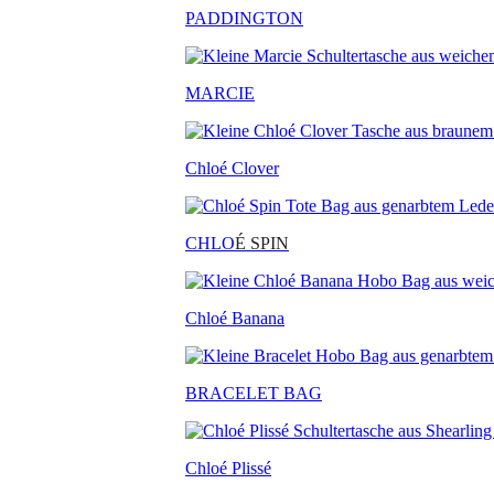
PADDINGTON
MARCIE
Chloé Clover
CHLO
É SPIN
Chloé Banana
BRACELET BAG
Chloé Plissé