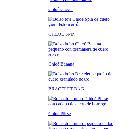
Chloé Clover
CHLO
É SPIN
Chloé Banana
BRACELET BAG
Chloé Plissé