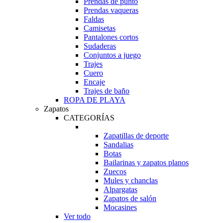
Prendas de punto
Prendas vaqueras
Faldas
Camisetas
Pantalones cortos
Sudaderas
Conjuntos a juego
Trajes
Cuero
Encaje
Trajes de baño
ROPA DE PLAYA
Zapatos
CATEGORÍAS
Zapatillas de deporte
Sandalias
Botas
Bailarinas y zapatos planos
Zuecos
Mules y chanclas
Alpargatas
Zapatos de salón
Mocasines
Ver todo