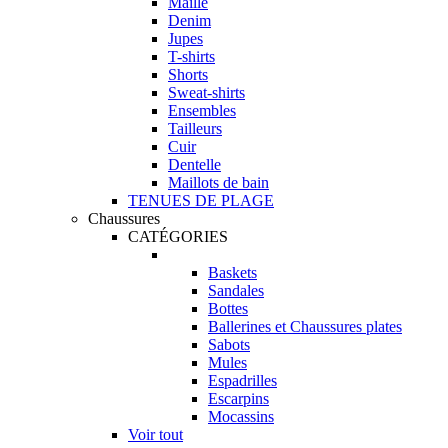
Maille
Denim
Jupes
T-shirts
Shorts
Sweat-shirts
Ensembles
Tailleurs
Cuir
Dentelle
Maillots de bain
TENUES DE PLAGE
Chaussures
CATÉGORIES
Baskets
Sandales
Bottes
Ballerines et Chaussures plates
Sabots
Mules
Espadrilles
Escarpins
Mocassins
Voir tout