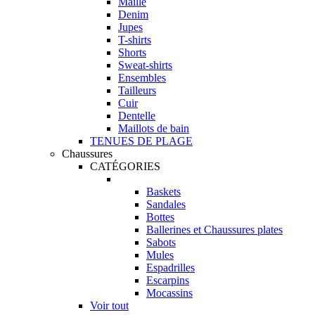
Maille
Denim
Jupes
T-shirts
Shorts
Sweat-shirts
Ensembles
Tailleurs
Cuir
Dentelle
Maillots de bain
TENUES DE PLAGE
Chaussures
CATÉGORIES
Baskets
Sandales
Bottes
Ballerines et Chaussures plates
Sabots
Mules
Espadrilles
Escarpins
Mocassins
Voir tout