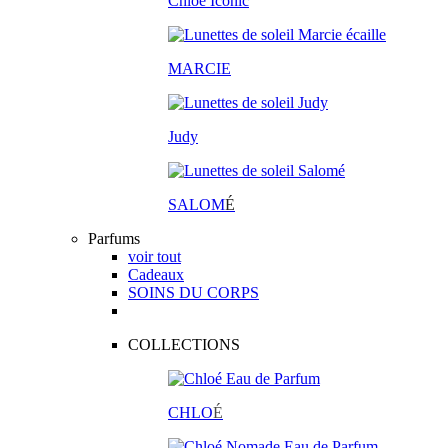
Chloé Iconic
MARCIE
Judy
SALOM
É
Parfums
voir tout
Cadeaux
SOINS DU CORPS
COLLECTIONS
CHLO
É