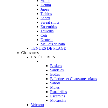
Maille
Denim
Jupes
T-shirts
Shorts
Sweat-shirts
Ensembles
Tailleurs
Cuir
Dentelle
Maillots de bain
TENUES DE PLAGE
Chaussures
CATÉGORIES
Baskets
Sandales
Bottes
Ballerines et Chaussures plates
Sabots
Mules
Espadrilles
Escarpins
Mocassins
Voir tout