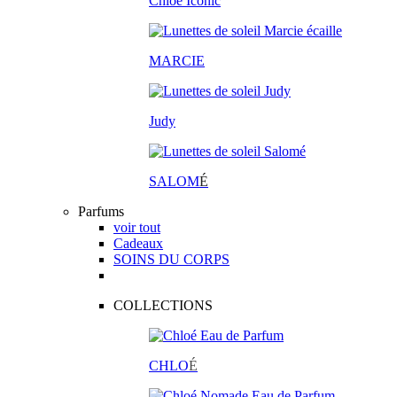
Chloé Iconic
MARCIE
Judy
SALOM
É
Parfums
voir tout
Cadeaux
SOINS DU CORPS
COLLECTIONS
CHLO
É