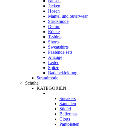
Blusen
Jacken
Hosen
Mäntel und outerwear
Strickmode
Denim
Röcke
T-shirts
Shorts
Sweatshirts
Passende sets
Anzüge
Leder
Spitze
Badebekleidung
Strandmode
Schuhe
KATEGORIEN
Sneakers
Sandalen
Stiefel
Ballerinas
Clogs
Pantoletten