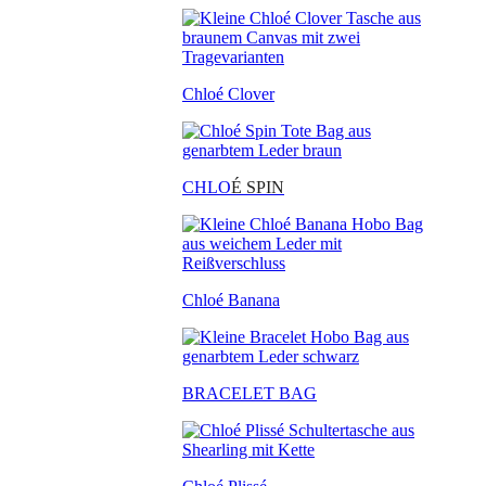
Chloé Clover
CHLO
É SPIN
Chloé Banana
BRACELET BAG