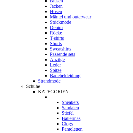
Blusen
Jacken
Hosen
Mäntel und outerwear
Strickmode
Denim
Röcke
T-shirts
Shorts
Sweatshirts
Passende sets
Anzüge
Leder
Spitze
Badebekleidung
Strandmode
Schuhe
KATEGORIEN
Sneakers
Sandalen
Stiefel
Ballerinas
Clogs
Pantoletten