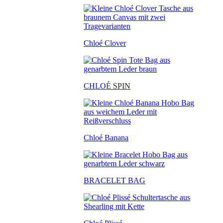
Chloé Clover
CHLO
É SPIN
Chloé Banana
BRACELET BAG