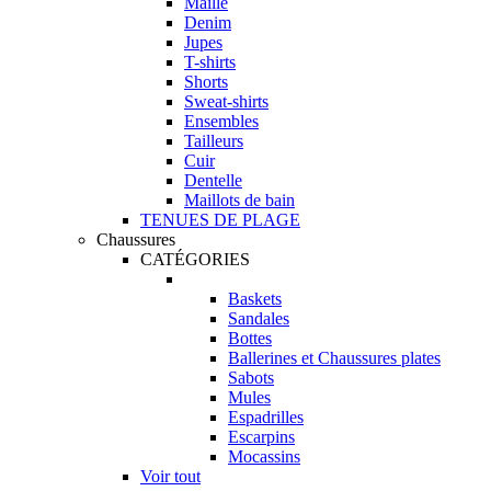
Maille
Denim
Jupes
T-shirts
Shorts
Sweat-shirts
Ensembles
Tailleurs
Cuir
Dentelle
Maillots de bain
TENUES DE PLAGE
Chaussures
CATÉGORIES
Baskets
Sandales
Bottes
Ballerines et Chaussures plates
Sabots
Mules
Espadrilles
Escarpins
Mocassins
Voir tout