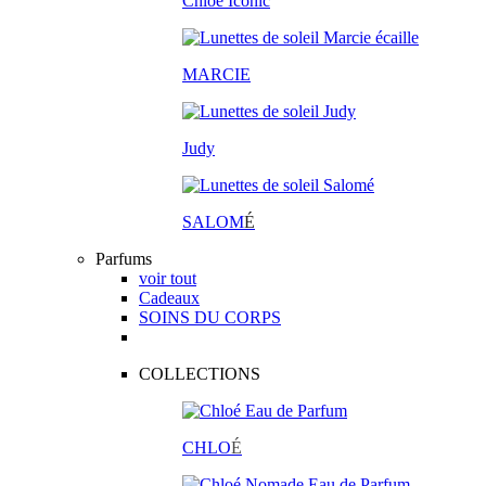
Chloé Iconic
MARCIE
Judy
SALOM
É
Parfums
voir tout
Cadeaux
SOINS DU CORPS
COLLECTIONS
CHLO
É