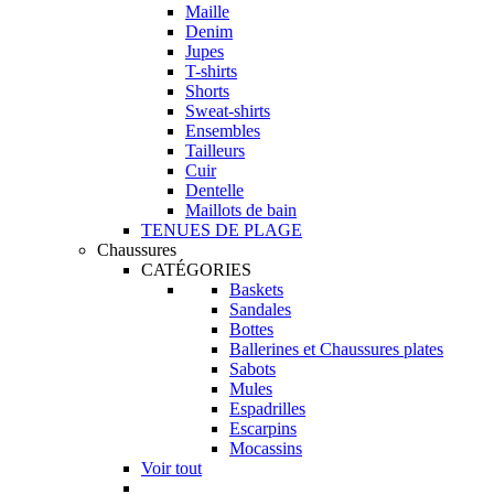
Maille
Denim
Jupes
T-shirts
Shorts
Sweat-shirts
Ensembles
Tailleurs
Cuir
Dentelle
Maillots de bain
TENUES DE PLAGE
Chaussures
CATÉGORIES
Baskets
Sandales
Bottes
Ballerines et Chaussures plates
Sabots
Mules
Espadrilles
Escarpins
Mocassins
Voir tout