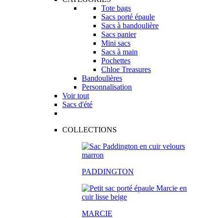
Tote bags
Sacs porté épaule
Sacs à bandoulière
Sacs panier
Mini sacs
Sacs à main
Pochettes
Chloe Treasures
Bandoulières
Personnalisation
Voir tout
Sacs d'été
COLLECTIONS
PADDINGTON
MARCIE