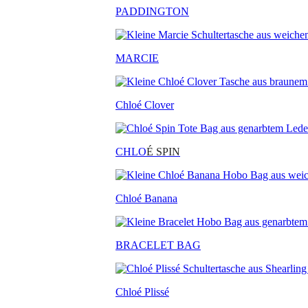
PADDINGTON
MARCIE
Chloé Clover
CHLO
É SPIN
Chloé Banana
BRACELET BAG
Chloé Plissé