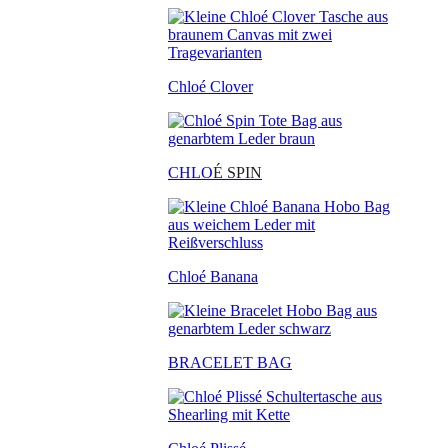
Chloé Clover
CHLO
É SPIN
Chloé Banana
BRACELET BAG