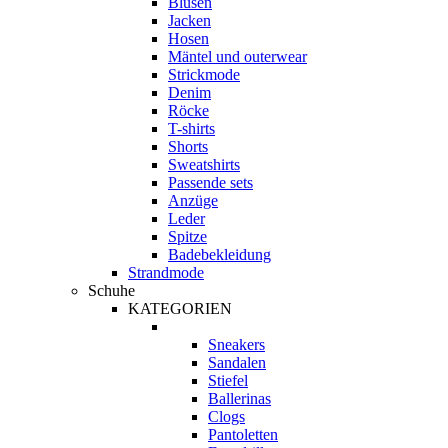
Blusen
Jacken
Hosen
Mäntel und outerwear
Strickmode
Denim
Röcke
T-shirts
Shorts
Sweatshirts
Passende sets
Anzüge
Leder
Spitze
Badebekleidung
Strandmode
Schuhe
KATEGORIEN
Sneakers
Sandalen
Stiefel
Ballerinas
Clogs
Pantoletten