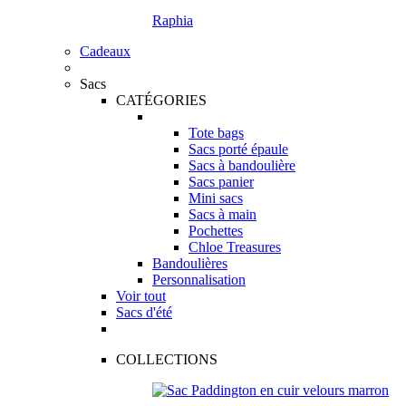
Raphia
Cadeaux
Sacs
CATÉGORIES
Tote bags
Sacs porté épaule
Sacs à bandoulière
Sacs panier
Mini sacs
Sacs à main
Pochettes
Chloe Treasures
Bandoulières
Personnalisation
Voir tout
Sacs d'été
COLLECTIONS