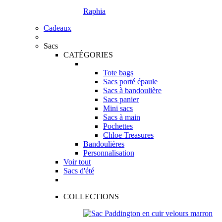
Raphia
Cadeaux
Sacs
CATÉGORIES
Tote bags
Sacs porté épaule
Sacs à bandoulière
Sacs panier
Mini sacs
Sacs à main
Pochettes
Chloe Treasures
Bandoulières
Personnalisation
Voir tout
Sacs d'été
COLLECTIONS