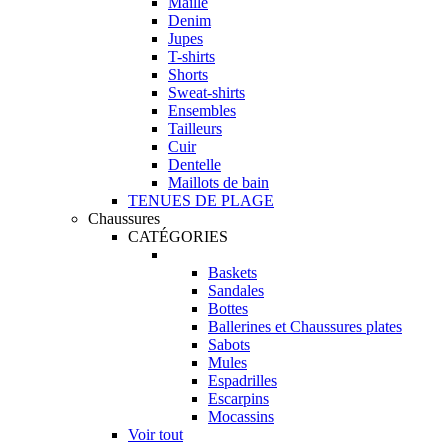
Maille
Denim
Jupes
T-shirts
Shorts
Sweat-shirts
Ensembles
Tailleurs
Cuir
Dentelle
Maillots de bain
TENUES DE PLAGE
Chaussures
CATÉGORIES
Baskets
Sandales
Bottes
Ballerines et Chaussures plates
Sabots
Mules
Espadrilles
Escarpins
Mocassins
Voir tout