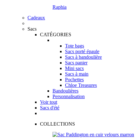
Raphia
Cadeaux
Sacs
CATÉGORIES
Tote bags
Sacs porté épaule
Sacs à bandoulière
Sacs panier
Mini sacs
Sacs à main
Pochettes
Chloe Treasures
Bandoulières
Personnalisation
Voir tout
Sacs d'été
COLLECTIONS