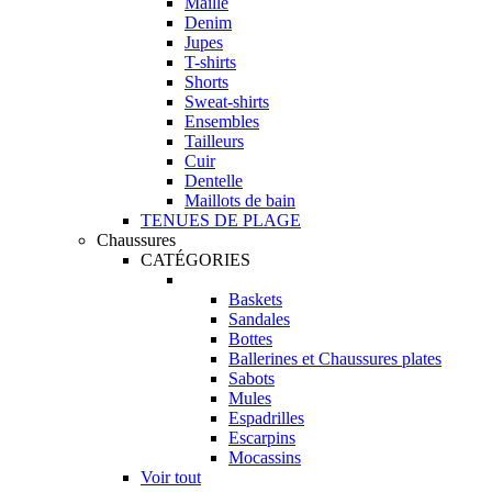
Maille
Denim
Jupes
T-shirts
Shorts
Sweat-shirts
Ensembles
Tailleurs
Cuir
Dentelle
Maillots de bain
TENUES DE PLAGE
Chaussures
CATÉGORIES
Baskets
Sandales
Bottes
Ballerines et Chaussures plates
Sabots
Mules
Espadrilles
Escarpins
Mocassins
Voir tout