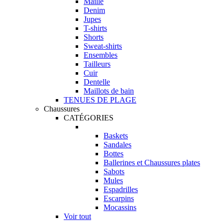
Maille
Denim
Jupes
T-shirts
Shorts
Sweat-shirts
Ensembles
Tailleurs
Cuir
Dentelle
Maillots de bain
TENUES DE PLAGE
Chaussures
CATÉGORIES
Baskets
Sandales
Bottes
Ballerines et Chaussures plates
Sabots
Mules
Espadrilles
Escarpins
Mocassins
Voir tout