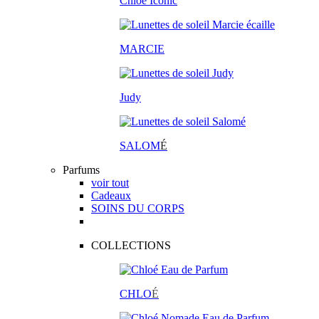
Chloé Iconic
MARCIE
Judy
SALOM
É
Parfums
voir tout
Cadeaux
SOINS DU CORPS
COLLECTIONS
CHLO
É