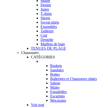
Maille
Denim
Jupes
T-shirts
Shorts
Sweat-shirts
Ensembles
Tailleurs
Cuir
Dentelle
Maillots de bain
TENUES DE PLAGE
Chaussures
CATÉGORIES
Baskets
Sandales
Bottes
Ballerines et Chaussures plates
Sabots
Mules
Espadrilles
Escarpins
Mocassins
Voir tout