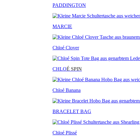
PADDINGTON
MARCIE
Chloé Clover
CHLO
É SPIN
Chloé Banana
BRACELET BAG
Chloé Plissé