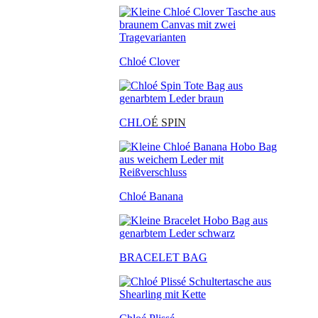
Chloé Clover
CHLO
É SPIN
Chloé Banana
BRACELET BAG