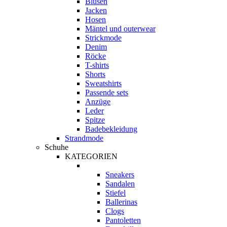
Blusen
Jacken
Hosen
Mäntel und outerwear
Strickmode
Denim
Röcke
T-shirts
Shorts
Sweatshirts
Passende sets
Anzüge
Leder
Spitze
Badebekleidung
Strandmode
Schuhe
KATEGORIEN
Sneakers
Sandalen
Stiefel
Ballerinas
Clogs
Pantoletten