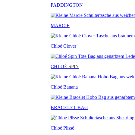
PADDINGTON
MARCIE
Chloé Clover
CHLO
É SPIN
Chloé Banana
BRACELET BAG
Chloé Plissé