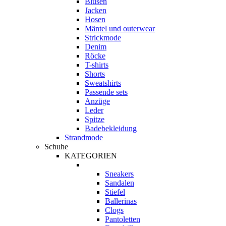
Blusen
Jacken
Hosen
Mäntel und outerwear
Strickmode
Denim
Röcke
T-shirts
Shorts
Sweatshirts
Passende sets
Anzüge
Leder
Spitze
Badebekleidung
Strandmode
Schuhe
KATEGORIEN
Sneakers
Sandalen
Stiefel
Ballerinas
Clogs
Pantoletten