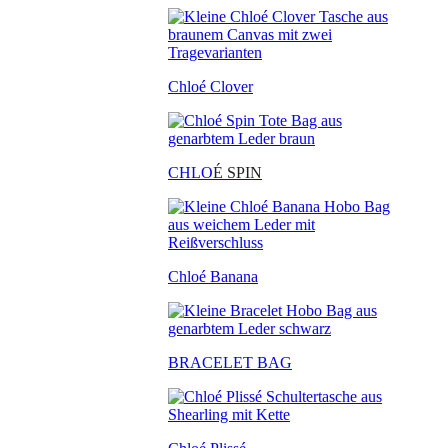
Chloé Clover
CHLO
É SPIN
Chloé Banana
BRACELET BAG