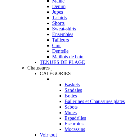
Maille
Denim
Jupes
T-shirts
Shorts
Sweat-shirts
Ensembles
Tailleurs
Cuir
Dentelle
Maillots de bain
TENUES DE PLAGE
Chaussures
CATÉGORIES
Baskets
Sandales
Bottes
Ballerines et Chaussures plates
Sabots
Mules
Espadrilles
Escarpins
Mocassins
Voir tout