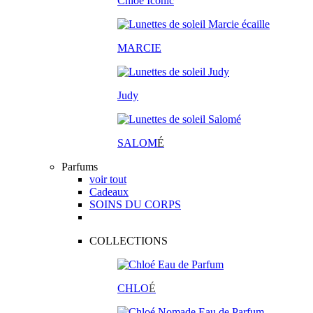
Chloé Iconic
MARCIE
Judy
SALOM
É
Parfums
voir tout
Cadeaux
SOINS DU CORPS
COLLECTIONS
CHLO
É