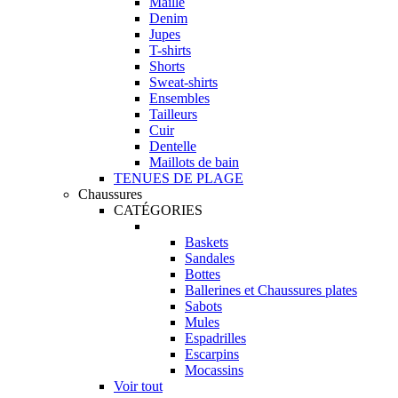
Maille
Denim
Jupes
T-shirts
Shorts
Sweat-shirts
Ensembles
Tailleurs
Cuir
Dentelle
Maillots de bain
TENUES DE PLAGE
Chaussures
CATÉGORIES
Baskets
Sandales
Bottes
Ballerines et Chaussures plates
Sabots
Mules
Espadrilles
Escarpins
Mocassins
Voir tout