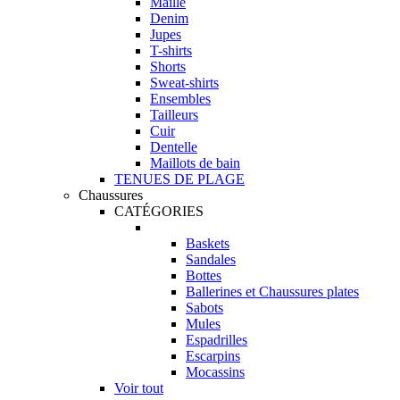
Maille
Denim
Jupes
T-shirts
Shorts
Sweat-shirts
Ensembles
Tailleurs
Cuir
Dentelle
Maillots de bain
TENUES DE PLAGE
Chaussures
CATÉGORIES
Baskets
Sandales
Bottes
Ballerines et Chaussures plates
Sabots
Mules
Espadrilles
Escarpins
Mocassins
Voir tout