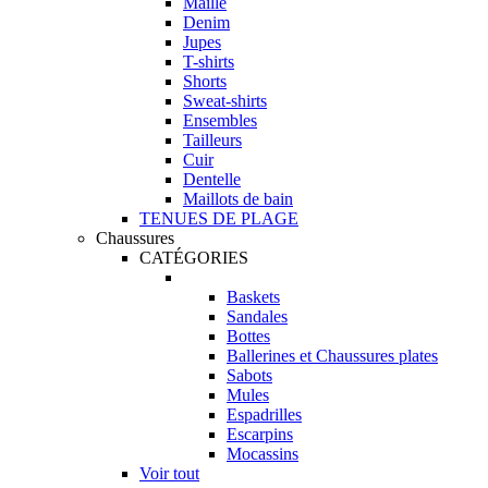
Maille
Denim
Jupes
T-shirts
Shorts
Sweat-shirts
Ensembles
Tailleurs
Cuir
Dentelle
Maillots de bain
TENUES DE PLAGE
Chaussures
CATÉGORIES
Baskets
Sandales
Bottes
Ballerines et Chaussures plates
Sabots
Mules
Espadrilles
Escarpins
Mocassins
Voir tout