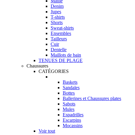
Maille
Denim
Jupes
T-shirts
Shorts
Sweat-shirts
Ensembles
Tailleurs
Cuir
Dentelle
Maillots de bain
TENUES DE PLAGE
Chaussures
CATÉGORIES
Baskets
Sandales
Bottes
Ballerines et Chaussures plates
Sabots
Mules
Espadrilles
Escarpins
Mocassins
Voir tout