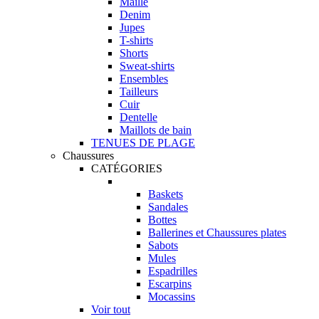
Maille
Denim
Jupes
T-shirts
Shorts
Sweat-shirts
Ensembles
Tailleurs
Cuir
Dentelle
Maillots de bain
TENUES DE PLAGE
Chaussures
CATÉGORIES
Baskets
Sandales
Bottes
Ballerines et Chaussures plates
Sabots
Mules
Espadrilles
Escarpins
Mocassins
Voir tout