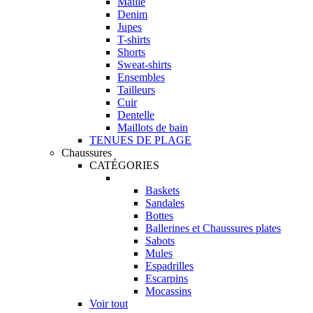
Maille
Denim
Jupes
T-shirts
Shorts
Sweat-shirts
Ensembles
Tailleurs
Cuir
Dentelle
Maillots de bain
TENUES DE PLAGE
Chaussures
CATÉGORIES
Baskets
Sandales
Bottes
Ballerines et Chaussures plates
Sabots
Mules
Espadrilles
Escarpins
Mocassins
Voir tout