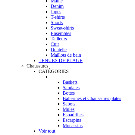
Maille
Denim
Jupes
T-shirts
Shorts
Sweat-shirts
Ensembles
Tailleurs
Cuir
Dentelle
Maillots de bain
TENUES DE PLAGE
Chaussures
CATÉGORIES
Baskets
Sandales
Bottes
Ballerines et Chaussures plates
Sabots
Mules
Espadrilles
Escarpins
Mocassins
Voir tout