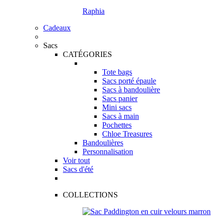
Raphia
Cadeaux
Sacs
CATÉGORIES
Tote bags
Sacs porté épaule
Sacs à bandoulière
Sacs panier
Mini sacs
Sacs à main
Pochettes
Chloe Treasures
Bandoulières
Personnalisation
Voir tout
Sacs d'été
COLLECTIONS