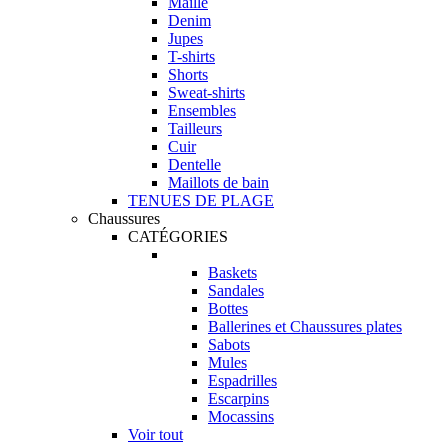
Maille
Denim
Jupes
T-shirts
Shorts
Sweat-shirts
Ensembles
Tailleurs
Cuir
Dentelle
Maillots de bain
TENUES DE PLAGE
Chaussures
CATÉGORIES
Baskets
Sandales
Bottes
Ballerines et Chaussures plates
Sabots
Mules
Espadrilles
Escarpins
Mocassins
Voir tout