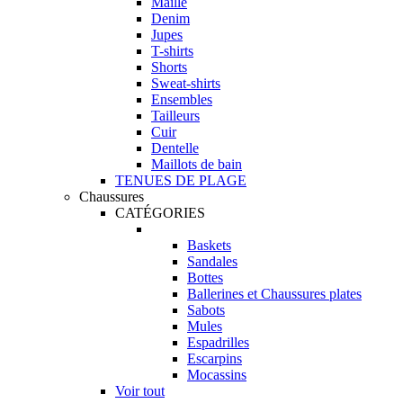
Maille
Denim
Jupes
T-shirts
Shorts
Sweat-shirts
Ensembles
Tailleurs
Cuir
Dentelle
Maillots de bain
TENUES DE PLAGE
Chaussures
CATÉGORIES
Baskets
Sandales
Bottes
Ballerines et Chaussures plates
Sabots
Mules
Espadrilles
Escarpins
Mocassins
Voir tout