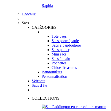
Raphia
Cadeaux
Sacs
CATÉGORIES
Tote bags
Sacs porté épaule
Sacs à bandoulière
Sacs panier
Mini sacs
Sacs à main
Pochettes
Chloe Treasures
Bandoulières
Personnalisation
Voir tout
Sacs d'été
COLLECTIONS