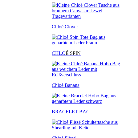
Chloé Clover
CHLO
É SPIN
Chloé Banana
BRACELET BAG