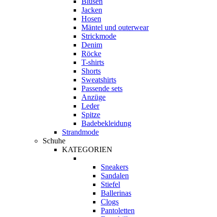
Blusen
Jacken
Hosen
Mäntel und outerwear
Strickmode
Denim
Röcke
T-shirts
Shorts
Sweatshirts
Passende sets
Anzüge
Leder
Spitze
Badebekleidung
Strandmode
Schuhe
KATEGORIEN
Sneakers
Sandalen
Stiefel
Ballerinas
Clogs
Pantoletten