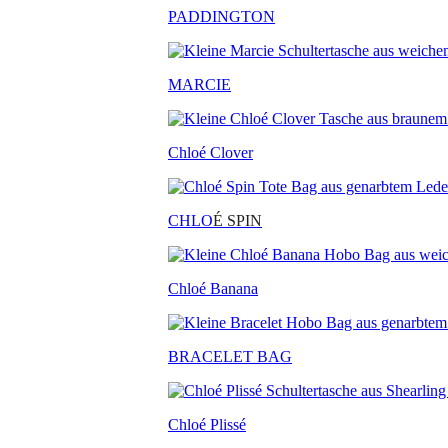
PADDINGTON
MARCIE
Chloé Clover
CHLO
É SPIN
Chloé Banana
BRACELET BAG
Chloé Plissé