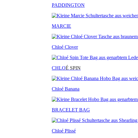
PADDINGTON
MARCIE
Chloé Clover
CHLO
É SPIN
Chloé Banana
BRACELET BAG
Chloé Plissé