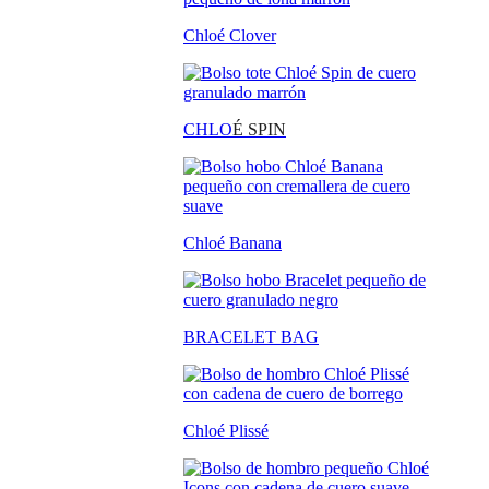
Chloé Clover
CHLO
É SPIN
Chloé Banana
BRACELET BAG
Chloé Plissé