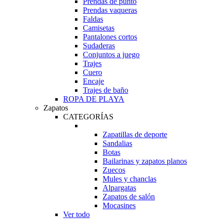
Prendas de punto
Prendas vaqueras
Faldas
Camisetas
Pantalones cortos
Sudaderas
Conjuntos a juego
Trajes
Cuero
Encaje
Trajes de baño
ROPA DE PLAYA
Zapatos
CATEGORÍAS
Zapatillas de deporte
Sandalias
Botas
Bailarinas y zapatos planos
Zuecos
Mules y chanclas
Alpargatas
Zapatos de salón
Mocasines
Ver todo