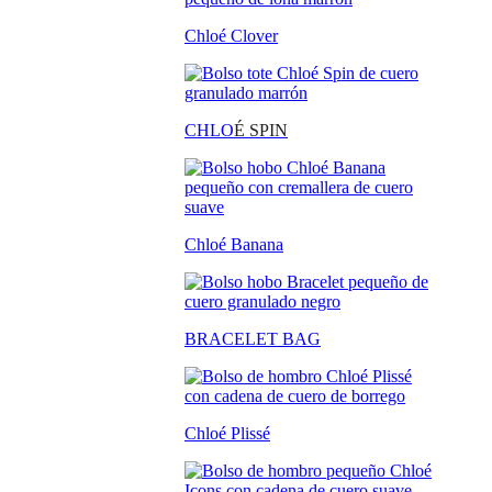
Chloé Clover
CHLO
É SPIN
Chloé Banana
BRACELET BAG
Chloé Plissé