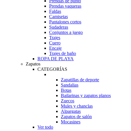
Prendas de punto
Prendas vaqueras
Faldas
Camisetas
Pantalones cortos
Sudaderas
Conjuntos a juego
Trajes
Cuero
Encaje
Trajes de baño
ROPA DE PLAYA
Zapatos
CATEGORÍAS
Zapatillas de deporte
Sandalias
Botas
Bailarinas y zapatos planos
Zuecos
Mules y chanclas
Alpargatas
Zapatos de salón
Mocasines
Ver todo