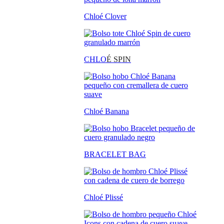
Chloé Clover
CHLO
É SPIN
Chloé Banana
BRACELET BAG
Chloé Plissé