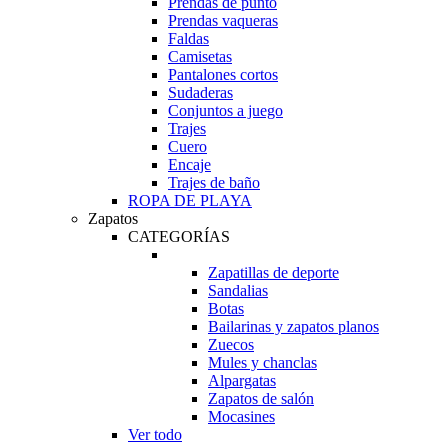
Prendas de punto
Prendas vaqueras
Faldas
Camisetas
Pantalones cortos
Sudaderas
Conjuntos a juego
Trajes
Cuero
Encaje
Trajes de baño
ROPA DE PLAYA
Zapatos
CATEGORÍAS
Zapatillas de deporte
Sandalias
Botas
Bailarinas y zapatos planos
Zuecos
Mules y chanclas
Alpargatas
Zapatos de salón
Mocasines
Ver todo