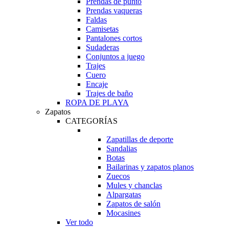
Prendas de punto
Prendas vaqueras
Faldas
Camisetas
Pantalones cortos
Sudaderas
Conjuntos a juego
Trajes
Cuero
Encaje
Trajes de baño
ROPA DE PLAYA
Zapatos
CATEGORÍAS
Zapatillas de deporte
Sandalias
Botas
Bailarinas y zapatos planos
Zuecos
Mules y chanclas
Alpargatas
Zapatos de salón
Mocasines
Ver todo