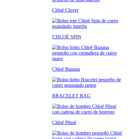
Chloé Clover
CHLO
É SPIN
Chloé Banana
BRACELET BAG
Chloé Plissé