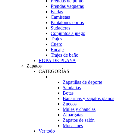
Prendas de punto
Prendas vaqueras
Faldas
Camisetas
Pantalones cortos
Sudaderas
Conjuntos a juego
Trajes
Cuero
Encaje
Trajes de baño
ROPA DE PLAYA
Zapatos
CATEGORÍAS
Zapatillas de deporte
Sandalias
Botas
Bailarinas y zapatos planos
Zuecos
Mules y chanclas
Alpargatas
Zapatos de salón
Mocasines
Ver todo