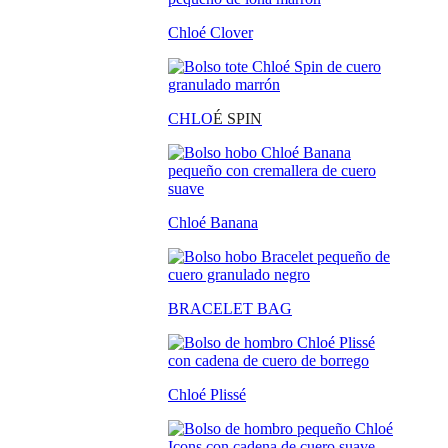
Chloé Clover
CHLO
É SPIN
Chloé Banana
BRACELET BAG
Chloé Plissé