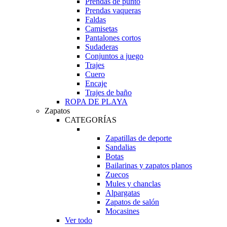
Prendas de punto
Prendas vaqueras
Faldas
Camisetas
Pantalones cortos
Sudaderas
Conjuntos a juego
Trajes
Cuero
Encaje
Trajes de baño
ROPA DE PLAYA
Zapatos
CATEGORÍAS
Zapatillas de deporte
Sandalias
Botas
Bailarinas y zapatos planos
Zuecos
Mules y chanclas
Alpargatas
Zapatos de salón
Mocasines
Ver todo