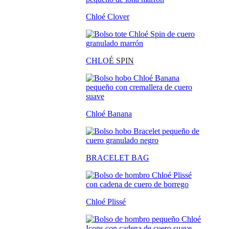
Chloé Clover
CHLO
É SPIN
Chloé Banana
BRACELET BAG
Chloé Plissé