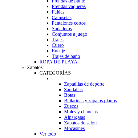
Prendas de punto
Prendas vaqueras
Faldas
Camisetas
Pantalones cortos
Sudaderas
Conjuntos a juego
Trajes
Cuero
Encaje
Trajes de baño
ROPA DE PLAYA
Zapatos
CATEGORÍAS
Zapatillas de deporte
Sandalias
Botas
Bailarinas y zapatos planos
Zuecos
Mules y chanclas
Alpargatas
Zapatos de salón
Mocasines
Ver todo