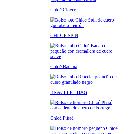
Chloé Clover
CHLO
É SPIN
Chloé Banana
BRACELET BAG
Chloé Plissé