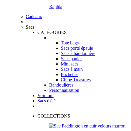
Raphia
Cadeaux
Sacs
CATÉGORIES
Tote bags
Sacs porté épaule
Sacs à bandoulière
Sacs panier
Mini sacs
Sacs à main
Pochettes
Chloe Treasures
Bandoulières
Personnalisation
Voir tout
Sacs d'été
COLLECTIONS