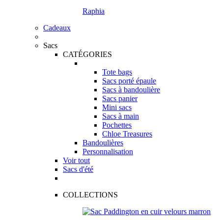
Raphia
Cadeaux
Sacs
CATÉGORIES
Tote bags
Sacs porté épaule
Sacs à bandoulière
Sacs panier
Mini sacs
Sacs à main
Pochettes
Chloe Treasures
Bandoulières
Personnalisation
Voir tout
Sacs d'été
COLLECTIONS