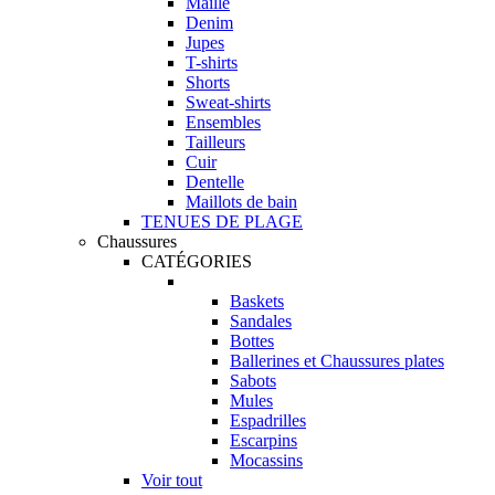
Maille
Denim
Jupes
T-shirts
Shorts
Sweat-shirts
Ensembles
Tailleurs
Cuir
Dentelle
Maillots de bain
TENUES DE PLAGE
Chaussures
CATÉGORIES
Baskets
Sandales
Bottes
Ballerines et Chaussures plates
Sabots
Mules
Espadrilles
Escarpins
Mocassins
Voir tout