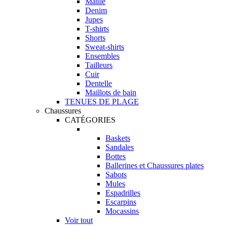
Maille
Denim
Jupes
T-shirts
Shorts
Sweat-shirts
Ensembles
Tailleurs
Cuir
Dentelle
Maillots de bain
TENUES DE PLAGE
Chaussures
CATÉGORIES
Baskets
Sandales
Bottes
Ballerines et Chaussures plates
Sabots
Mules
Espadrilles
Escarpins
Mocassins
Voir tout