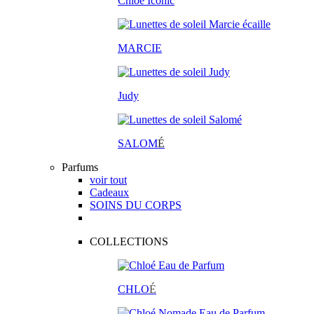
Chloé Iconic
MARCIE
Judy
SALOM
É
Parfums
voir tout
Cadeaux
SOINS DU CORPS
COLLECTIONS
CHLO
É