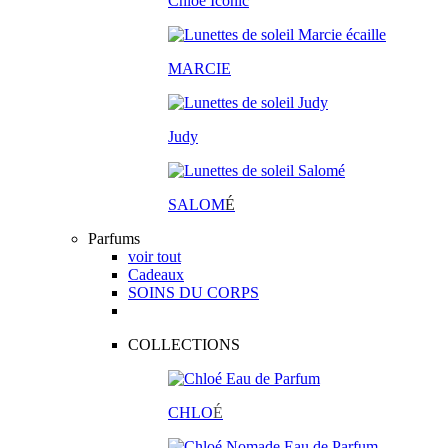
Chloé Iconic
MARCIE
Judy
SALOM
É
Parfums
voir tout
Cadeaux
SOINS DU CORPS
COLLECTIONS
CHLO
É