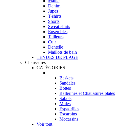
Maille
Denim
Jupes
T-shirts
Shorts
Sweat-shirts
Ensembles
Tailleurs
Cuir
Dentelle
Maillots de bain
TENUES DE PLAGE
Chaussures
CATÉGORIES
Baskets
Sandales
Bottes
Ballerines et Chaussures plates
Sabots
Mules
Espadrilles
Escarpins
Mocassins
Voir tout